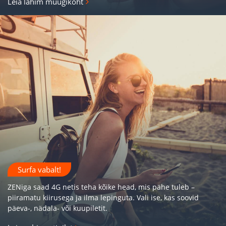
Leia lähim müügikoht
Surfa vabalt!
ZENiga saad 4G netis teha kõike head, mis pähe tuleb –
piiramatu kiirusega ja ilma lepinguta. Vali ise, kas soovid
päeva-, nädala- või kuupiletit.