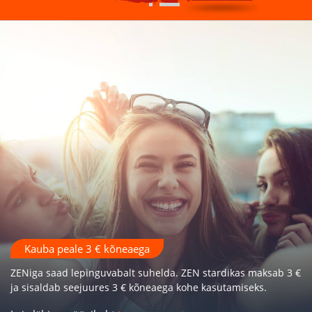
Kauba peale 3 € kõneaega
ZENiga saad lepinguvabalt suhelda. ZEN stardikas maksab 3 €
ja sisaldab seejuures 3 € kõneaega kohe kasutamiseks.