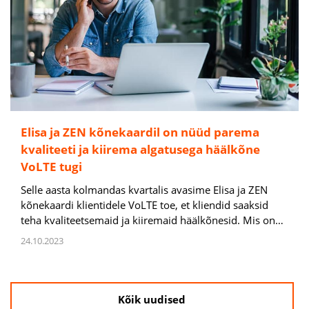
Elisa ja ZEN kõnekaardil on nüüd parema
kvaliteeti ja kiirema algatusega häälkõne
VoLTE tugi
Selle aasta kolmandas kvartalis avasime Elisa ja ZEN
kõnekaardi klientidele VoLTE toe, et kliendid saaksid
teha kvaliteetsemaid ja kiiremaid häälkõnesid. Mis on…
24.10.2023
Kõik uudised