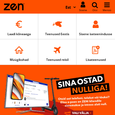
Liigu
Est
edasi
Sisene
Otsi
Menüü
põhisisu
Põhisisu
juurde
algus
Laadi kõneaega
Teenused Eestis
Sisene iseteenindusse
Müügikohad
Teenused reisil
Lisateenused