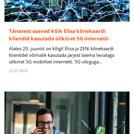
Tänasest saavad kõik Elisa kõnekaardi
kliendid kasutada ülikiiret 5G internetti
Alates 20. juunist on kõigil Elisa ja ZENi kõnekaardi
klientidel võimalik kasutada järjest laiema levialaga
ülikiiret 5G mobiilset internetti. 5G-võrguga…
22.07.2024